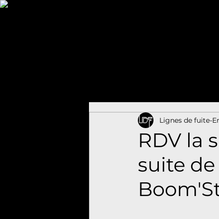
Lignes de fuite-
RDV la s
suite de
Boom'St